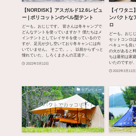
【NORDISK】アスガルド12.6レビュ
【イワタニ】
ー | ポリコットンのベル型テント
ンパクトな
ロ
どーも。おじじです。 皆さんは冬キャンプで
どんなテントを使っていますか？ 僕たちはメ
どーも。おじじ
インテントとしてレイサ６を使っているので
セットコンロは
すが、足元が少し空いており冬キャンには向
ベキューも良
いていません。 そこで。。。 以前からずっと
の火があると料
憧れていた、しろくまさんの王道テ...
ちは最初は家
いたのですが、
2022年3月12日
2022年3月11日
ギアレビュー