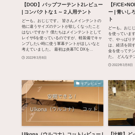
【DOD】パップフーテント2レビュー
【F/CE×N
| コンパクトな１～２人用テント
ー | 青い
ト
どーも。おじじです。 皆さんメインテントの
他に違うサイズのテントが欲しくなったこと
どーも。おじ
はないですか？ 僕たちはメインテントとして
を使っています
レイサ6を使っているのですが、軽装備でキャ
で、やっぱり
ンプしたい時に使う軍幕テントがほしいなと
は、経済を回す
考えていました。 最初は炎幕TC DXを...
金を使ってテ
た。 どんなテ
2022年3月8日
2022年3月8日
ギアレビュー
Ulkona（ウルコナ）コットレビュー |
【比較】ど