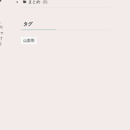
まとめ
(6)
に、
タグ
の
キャ
け
山梨県
く