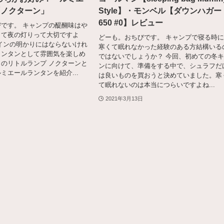
 「ノクターン」
Style】・モンベル【ダウンハガー
650 #0】レビュー
です。 キャンプの醍醐味はや
して夜の灯りって大切ですよ
どーも。おちびです。 キャンプで寝る時
インの明かりにはならないけれ
寒くて眠れなかった経験のある方結構いる
ランタンとして雰囲気を楽しめ
ではないでしょうか？ 今回、初めての冬
のリトルランプ ノクターンと
ンに向けて、準備をする中で、シュラフだ
ミエールランタンを紹介...
は良いものを買おうと決めていました。寒
て眠れないのは本当につらいですよね...
2021年3月13日