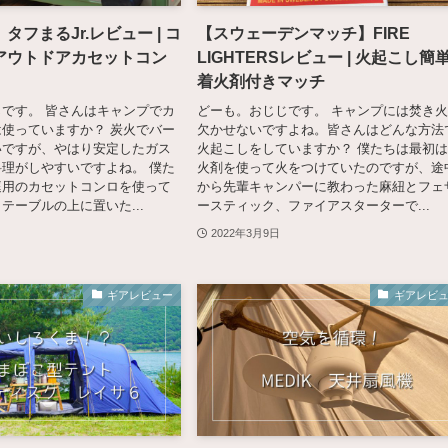
タフまるJr.レビュー | コ
【スウェーデンマッチ】FIRE
アウトドアカセットコン
LIGHTERSレビュー | 火起こし簡
着火剤付きマッチ
です。 皆さんはキャンプでカ
どーも。おじじです。 キャンプには焚き
使っていますか？ 炭火でバー
欠かせないですよね。皆さんはどんな方法
いですが、やはり安定したガス
火起こしをしていますか？ 僕たちは最初
理がしやすいですよね。 僕た
火剤を使って火をつけていたのですが、途
庭用のカセットコンロを使って
から先輩キャンパーに教わった麻紐とフェ
テーブルの上に置いた...
ースティック、ファイアスターターで...
2022年3月9日
ギアレビュー
ギアレビ