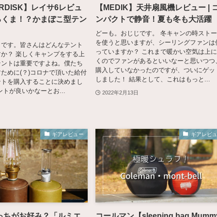
ORDISK】レイサ6レビュ
【MEDIK】天井扇風機レビュー | 
しろくま！？かまぼこ型テン
ンパクトで静音！夏も冬も大活躍
どーも。おじじです。 冬キャンの時スト
を使うと思いますが、シーリングファンは
じです。皆さんはどんなテント
っていますか？ これまで暖かい空気は上
か？ 楽しくキャンプをする上
くのでファンがあるといいなーと思いつつ
テントは重要ですよね。僕たち
購入していなかったのですが、ついにゲッ
ために(？)コロナで頂いた給付
しました！ 結果として、これはもっと...
ントを購入することに決めまし
ントが良いかなーとお...
2022年2月13日
ギアレビュー
ギアレビ
っちがお好み？「ルミエ
コールマン【sleeping bag Mumm