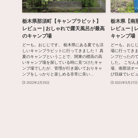
栃木県那須町【キャンプラビット】
栃木県【南
レビュー | おしゃれで露天風呂が最高
レビュー |
のキャンプ場
キャンプ場
どーも。おじじです。 栃木県にある夏でも涼
どーも。おじじ
しいキャンプラビットに行ってきました！ 真
場に行ってきま
夏のキャンプということで、関東の標高の高
ンプだったの
いキャンプ場を探している時に見つけたキャ
した。 こぢん
ンプ場でしたが、管理が行き届いておりキャ
場、南那須オ
ンプをしっかりと楽しめる非常に良い...
び目線でレビュ
2022年2月25日
2021年5月27日