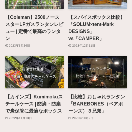
【Coleman】2500ノース
【スパイスボックス比較】
スターLPガスランタンレビ
「SOLUM×tent-Mark
ュー | 定番で最高のランタ
DESIGNS」
ン
vs「CAMPER」
2023年3月26日
2022年12月11日
【カインズ】Kumimokuス
【比較】おしゃれランタン
チールケース | 防滴・防塵
「BAREBONES（ベアボ
で炭保管に最適なボックス
ーンズ）３兄弟」
2022年11月13日
2022年10月2日