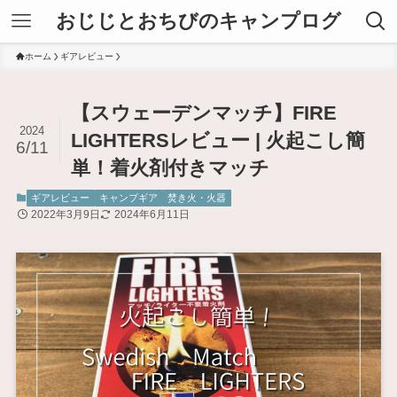
おじじとおちびのキャンプログ
ホーム
ギアレビュー
【スウェーデンマッチ】FIRE
2024
LIGHTERSレビュー | 火起こし簡
6/11
単！着火剤付きマッチ
ギアレビュー
キャンプギア
焚き火・火器
2022年3月9日
2024年6月11日