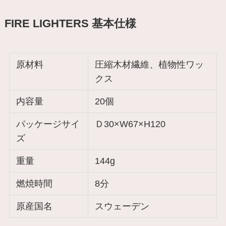
FIRE LIGHTERS 基本仕様
原材料
圧縮木材繊維、植物性ワッ
クス
内容量
20個
パッケージサイ
Ｄ30×W67×H120
ズ
重量
144g
燃焼時間
8分
原産国名
スウェーデン