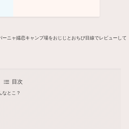
パーニャ嬬恋キャンプ場をおじじとおちび目線でレビューして
目次
んなとこ？