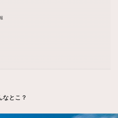
報
んなとこ？